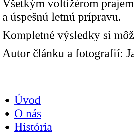
Všetkým voltižérom prajem
a úspešnú letnú prípravu.
Kompletné výsledky si mô
Autor článku a fotografií:
Úvod
O nás
História