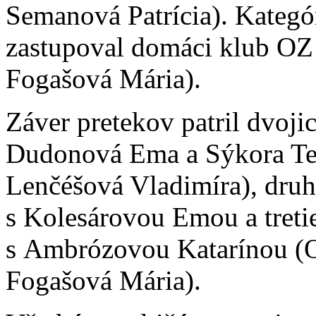
Semanová Patrícia). Kategó
zastupoval domáci klub OZ 
Fogašová Mária).
Záver pretekov patril dvoji
Dudonová Ema a Sýkora Te
Lenčéšová Vladimíra), druh
s Kolesárovou Emou a tret
s Ambrózovou Katarínou (O
Fogašová Mária).