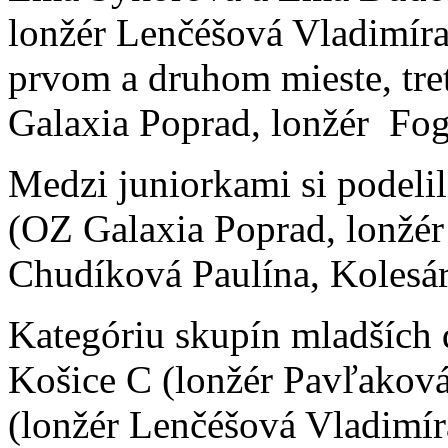
lonžér Lenčéšová Vladimíra)
prvom a druhom mieste, tre
Galaxia Poprad, lonžér Fog
Medzi juniorkami si podeli
(OZ Galaxia Poprad, lonžér
Chudíková Paulína, Kolesá
Kategóriu skupín mladších 
Košice C (lonžér Pavľakov
(lonžér Lenčéšová Vladimí