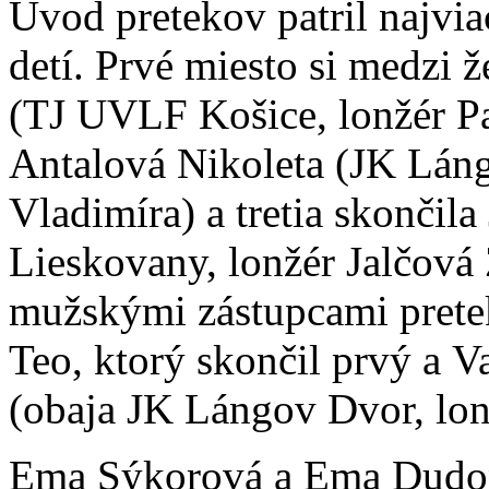
Úvod pretekov patril najvia
detí. Prvé miesto si medzi 
(TJ UVLF Košice, lonžér P
Antalová Nikoleta (JK Lán
Vladimíra) a tretia skončil
Lieskovany, lonžér Jalčová
mužskými zástupcami pretek
Teo, ktorý skončil prvý a V
(obaja JK Lángov Dvor, lon
Ema Sýkorová a Ema Dudon