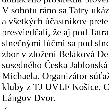
V sobotu ráno sa Tatry ukáza
a všetkých účastníkov prete
presviedčali, že aj pod Tat
slnečnými lúčmi sa pod sln
zbor v zložení Beláková De
susedného Česka Jablonská
Michaela. Organizátor súťa
kluby z TJ UVLF Košice, 
Lángov Dvor.