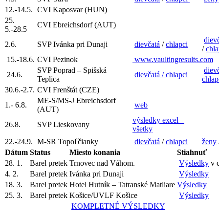
12.-14.5.
CVI Kaposvar (HUN)
25.
CVI Ebreichsdorf (AUT)
5.-28.5
diev
2.6.
SVP Ivánka pri Dunaji
dievčatá
/
chlapci
/
chla
15.-18.6.
CVI Pezinok
www.vaultingresults.com
SVP Poprad – Spišská
diev
24.6.
dievčatá /
chlapci
Teplica
chlap
30.6.-2.7.
CVI Frenštát (CZE)
ME-S/MS-J Ebreichsdorf
1.- 6.8.
web
(AUT)
výsledky excel –
26.8.
SVP Lieskovany
všetky
22.-24.9.
M-SR Topoľčianky
dievčatá
/
chlapci
ženy
Dátum
Status
Miesto konania
Stiahnuť
28. 1.
Barel pretek
Trnovec nad Váhom.
Výsledky
v 
4. 2.
Barel pretek
Ivánka pri Dunaji
Výsledky
18. 3.
Barel pretek
Hotel Hutník – Tatranské Matliare
Výsledky
25. 3.
Barel pretek
Košice/UVLF Košice
Výsledky
KOMPLETNÉ VÝSLEDKY