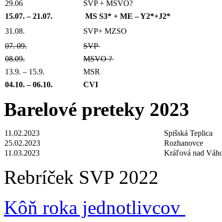
29.06
SVP + MSVO?
15.07. – 21.07.
MS S3* +
ME – Y2*+J2*
31.08.
SVP+ MZSO
07. 09.
SVP
08.09.
MSVO ?
13.9. – 15.9.
MSR
04.10. – 06.10.
CVI
Barelové preteky 2023
11.02.2023
Spišská Teplica
25.02.2023
Rozhanovce
11.03.2023
Kráľová nad Váh
Rebríček SVP 2022
Kôň roka jednotlivcov