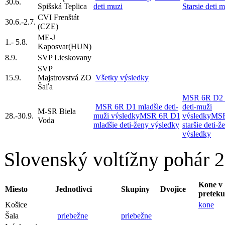
30.6.
Spišská Teplica
deti muzi
Starsie deti 
CVI Frenštát
30.6.-2.7.
(CZE)
ME-J
1.- 5.8.
Kaposvar(HUN)
8.9.
SVP Lieskovany
SVP
15.9.
Majstrovstvá ZO
Všetky výsledky
Šaľa
MSR 6R D2 s
MSR 6R D1 mladšie deti-
deti-muži
M-SR Biela
28.-30.9.
muži výsledky
MSR 6R D1
výsledky
MSR
Voda
mladšie deti-ženy výsledky
staršie deti-ž
výsledky
Slovenský voltížny pohár 
Kone v
Miesto
Jednotlivci
Skupiny
Dvojice
preteku
Košice
kone
Šala
priebežne
priebežne