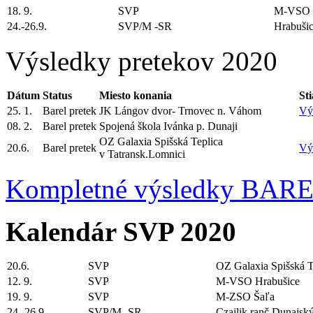
18. 9.
SVP
M-VSO H
24.-26.9.
SVP/M -SR
Hrabuši
Výsledky pretekov 2020
Dátum
Status
Miesto konania
St
25. 1.
Barel pretek
JK Lángov dvor- Trnovec n. Váhom
Vý
08. 2.
Barel pretek
Spojená škola Ivánka p. Dunaji
OZ Galaxia Spišská Teplica
20.6.
Barel pretek
Vý
v Tatransk.Lomnici
Kompletné výsledky BAR
Kalendár SVP 2020
20.6.
SVP
OZ Galaxia Spišská T
12. 9.
SVP
M-VSO Hrabušice
19. 9.
SVP
M-ZSO Šaľa
24.-26.9.
SVP/M -SR
Czajlik ranč Dunajský