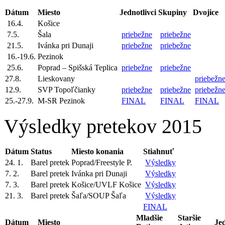
Dátum
Miesto
Jednotlivci
Skupiny
Dvojice
16.4.
Košice
7.5.
Šala
priebežne
priebežne
21.5.
Ivánka pri Dunaji
priebežne
priebežne
16.-19.6.
Pezinok
25.6.
Poprad – Spišská Teplica
priebežne
priebežne
27.8.
Lieskovany
priebežn
12.9.
SVP Topoľčianky
priebežne
priebežne
priebežn
25.-27.9.
M-SR Pezinok
FINAL
FINAL
FINAL
Výsledky pretekov 2015
Dátum
Status
Miesto konania
Stiahnuť
24. 1.
Barel pretek
Poprad/Freestyle P.
Výsledky
7. 2.
Barel pretek
Ivánka pri Dunaji
Výsledky
7. 3.
Barel pretek
Košice/UVLF Košice
Výsledky
21. 3.
Barel pretek
Šaľa/SOUP Šaľa
Výsledky
FINAL
Mladšie
Staršie
Dátum
Miesto
Jed