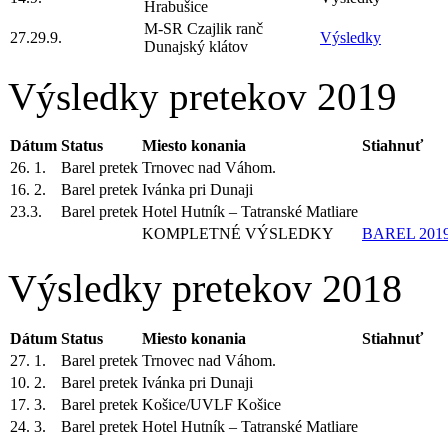
Hrabušice
M-SR Czajlik ranč
27.29.9.
Výsledky
Dunajský klátov
Výsledky pretekov 2019
Dátum
Status
Miesto konania
Stiahnuť
26. 1.
Barel pretek
Trnovec nad Váhom.
16. 2.
Barel pretek
Ivánka pri Dunaji
23.3.
Barel pretek
Hotel Hutník – Tatranské Matliare
KOMPLETNÉ VÝSLEDKY
BAREL 2019 
Výsledky pretekov 2018
Dátum
Status
Miesto konania
Stiahnuť
27. 1.
Barel pretek
Trnovec nad Váhom.
10. 2.
Barel pretek
Ivánka pri Dunaji
17. 3.
Barel pretek
Košice/UVLF Košice
24. 3.
Barel pretek
Hotel Hutník – Tatranské Matliare