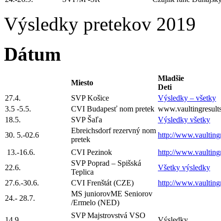
Výsledky pretekov 2019
Dátum
Mladšie
Miesto
Deti
27.4.
SVP Košice
Výsledky – všetky
3.5 -5.5.
CVI Budapesť nom pretek
www.vaultingresult
18.5.
SVP Šaľa
Výsledky všetky
Ebreichsdorf rezervný nom
30. 5.-02.6
http://www.vaultingr
pretek
13.-16.6.
CVI Pezinok
http://www.vaultingr
SVP Poprad – Spišská
22.6.
Všetky výsledky
Teplica
27.6.-30.6.
CVI Frenštát (CZE)
http://www.vaultingr
MS juniorovME Seniorov
24.- 28.7.
/Ermelo (NED)
SVP Majstrovstvá VSO
14.9.
Výsledky