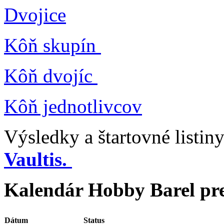
Dvojice
Kôň skupín
Kôň dvojíc
Kôň jednotlivcov
Výsledky a štartovné listiny
Vaultis.
Kalendár Hobby Barel pr
Dátum
Status