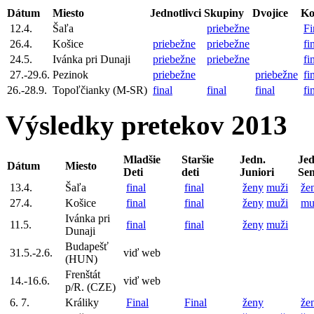
Dátum
Miesto
Jednotlivci
Skupiny
Dvojice
Ko
12.4.
Šaľa
priebežne
Fi
26.4.
Košice
priebežne
priebežne
fi
24.5.
Ivánka pri Dunaji
priebežne
priebežne
fi
27.-29.6.
Pezinok
priebežne
priebežne
fi
26.-28.9.
Topoľčianky (M-SR)
final
final
final
fi
Výsledky pretekov 2013
Mladšie
Staršie
Jedn.
Jed
Dátum
Miesto
Deti
deti
Juniori
Sen
13.4.
Šaľa
final
final
ženy
muži
že
27.4.
Košice
final
final
ženy
muži
mu
Ivánka pri
11.5.
final
final
ženy
muži
Dunaji
Budapešť
31.5.-2.6.
viď web
(HUN)
Frenštát
14.-16.6.
viď web
p/R. (CZE)
6. 7.
Králiky
Final
Final
ženy
že