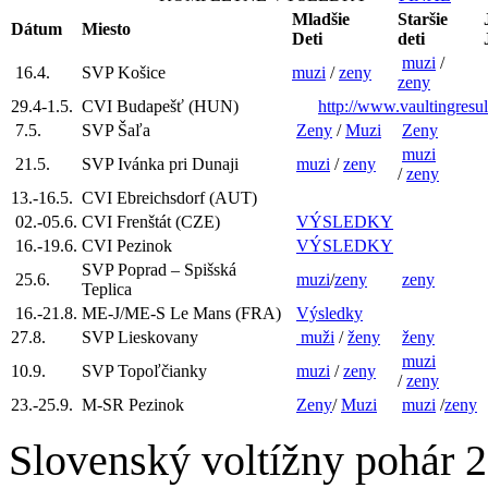
Mladšie
Staršie
Dátum
Miesto
Deti
deti
muzi
/
16.4.
SVP Košice
muzi
/
zeny
zeny
29.4-1.5.
CVI Budapešť (HUN)
http://www.vaultingresul
7.5.
SVP Šaľa
Zeny
/
Muzi
Zeny
muzi
21.5.
SVP Ivánka pri Dunaji
muzi
/
zeny
/
zeny
13.-16.5.
CVI Ebreichsdorf (AUT)
02.-05.6.
CVI Frenštát (CZE)
VÝSLEDKY
16.-19.6.
CVI Pezinok
VÝSLEDKY
SVP Poprad – Spišská
25.6.
muzi
/
zeny
zeny
Teplica
16.-21.8.
ME-J/ME-S Le Mans (FRA)
Výsledky
27.8.
SVP Lieskovany
muži
/
ženy
ženy
muzi
10.9.
SVP Topoľčianky
muzi
/
zeny
/
zeny
23.-25.9.
M-SR Pezinok
Zeny
/
Muzi
muzi
/
zeny
Slovenský voltížny pohár 