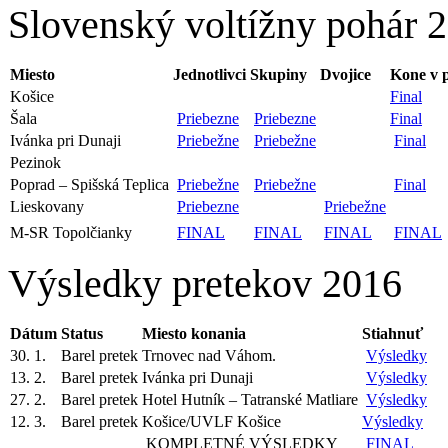
Slovenský voltížny pohár 
Miesto
Jednotlivci
Skupiny
Dvojice
Kone v 
Košice
Final
Šala
Priebezne
Priebezne
Final
Ivánka pri Dunaji
Priebežne
Priebežne
Final
Pezinok
Poprad – Spišská Teplica
Priebežne
Priebežne
Final
Lieskovany
Priebezne
Priebežne
M-SR Topolčianky
FINAL
FINAL
FINAL
FINAL
Výsledky pretekov 2016
Dátum
Status
Miesto konania
Stiahnuť
30. 1.
Barel pretek
Trnovec nad Váhom.
Výsledky
13. 2.
Barel pretek
Ivánka pri Dunaji
Výsledky
27. 2.
Barel pretek
Hotel Hutník – Tatranské Matliare
Výsledky
12. 3.
Barel pretek
Košice/UVLF Košice
Výsledky
KOMPLETNÉ VÝSLEDKY
FINAL