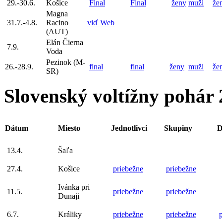
29.-30.6.
Košice
Final
Final
ženy
muži
že
Magna
31.7.-4.8.
Racino
viď Web
(AUT)
Elán Čierna
7.9.
Voda
Pezinok (M-
26.-28.9.
final
final
ženy
muži
že
SR)
Slovenský voltížny pohár
Dátum
Miesto
Jednotlivci
Skupiny
D
13.4.
Šaľa
27.4.
Košice
priebežne
priebežne
Ivánka pri
11.5.
priebežne
priebežne
Dunaji
6.7.
Králiky
priebežne
priebežne