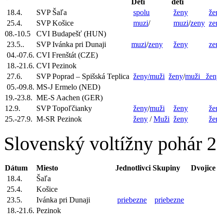
Deti
deti
18.4.
SVP Šaľa
spolu
ženy
že
25.4.
SVP Košice
muzi
/
muzi
/
zeny
ze
08.-10.5
CVI Budapešť (HUN)
23.5..
SVP Ivánka pri Dunaji
muzi
/
zeny
ženy
ze
04.-07.6.
CVI Frenštát (CZE)
18.-21.6.
CVI Pezinok
27.6.
SVP Poprad – Spišská Teplica
ženy/muži
ženy
/
muži
žen
05.-09.8.
MS-J Ermelo (NED)
19.-23.8.
ME-S Aachen (GER)
12.9.
SVP Topoľčianky
ženy
/
muži
ženy
že
25.-27.9.
M-SR Pezinok
ženy
/
Muži
ženy
že
Slovenský voltížny pohár 
Dátum
Miesto
Jednotlivci
Skupiny
Dvojice
18.4.
Šaľa
25.4.
Košice
23.5.
Ivánka pri Dunaji
priebezne
priebezne
18.-21.6.
Pezinok