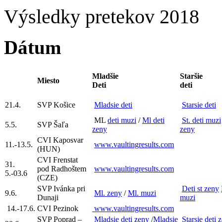
Výsledky pretekov 2018
Dátum
Mladšie
Staršie
Miesto
Deti
deti
21.4.
SVP Košice
Mladsie deti
Starsie deti
ML
deti muzi
/
Ml deti
St. deti muzi
5.5.
SVP Šaľa
zeny
zeny
CVI Kaposvar
11.-13.5.
www.vaultingresults.com
(HUN)
CVI Frenstat
31.
pod Radhoštem
www.vaultingresults.com
5.-03.6
(CZE)
SVP Ivánka pri
Deti st zeny
9.6.
Ml. zeny
/
Ml. muzi
Dunaji
muzi
14.-17.6.
CVI Pezinok
www.vaultingresults.com
SVP Poprad –
Mladsie deti zeny
/
Mladsie
Starsie deti 