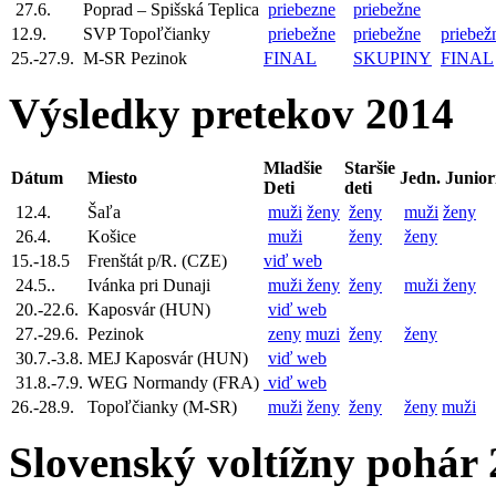
27.6.
Poprad – Spišská Teplica
priebezne
priebežne
12.9.
SVP Topoľčianky
priebežne
priebežne
priebež
25.-27.9.
M-SR Pezinok
FINAL
SKUPINY
FINAL
Výsledky pretekov 2014
Mladšie
Staršie
Dátum
Miesto
Jedn. Junior
Deti
deti
12.4.
Šaľa
muži
ženy
ženy
muži
ženy
26.4.
Košice
muži
ženy
ženy
15.-18.5
Frenštát p/R. (CZE)
viď web
24.5..
Ivánka pri Dunaji
muži
ženy
ženy
muži
ženy
20.-22.6.
Kaposvár (HUN)
viď web
27.-29.6.
Pezinok
zeny
muzi
ženy
ženy
30.7.-3.8.
MEJ Kaposvár (HUN)
viď web
31.8.-7.9.
WEG Normandy (FRA)
viď web
26.-28.9.
Topoľčianky (M-SR)
muži
ženy
ženy
ženy
muži
Slovenský voltížny pohár