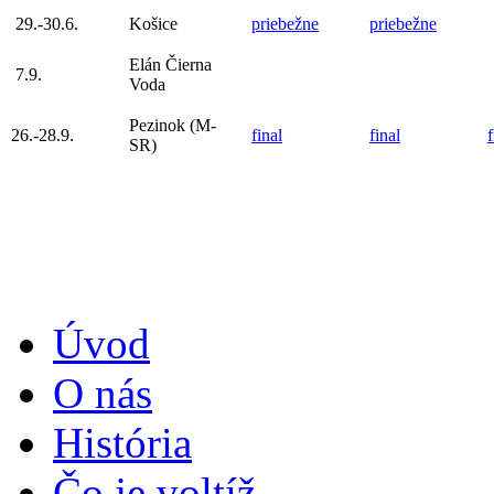
29.-30.6.
Košice
priebežne
priebežne
Elán Čierna
7.9.
Voda
Pezinok (M-
26.-28.9.
final
final
f
SR)
Úvod
O nás
História
Čo je voltíž