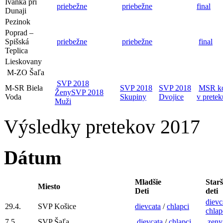
Ivánka pri
priebežne
priebežne
final
Dunaji
Pezinok
Poprad –
Spišská
priebežne
priebežne
final
Teplica
Lieskovany
M-ZO Šaľa
SVP 2018
M-SR Biela
SVP 2018
SVP 2018
MSR k
Ženy
SVP 2018
Voda
Skupiny
Dvojice
v pretek
Muži
Výsledky pretekov 2017
Dátum
Mladšie
Starš
Miesto
Deti
deti
dievc
29.4.
SVP Košice
dievcata
/
chlapci
chlap
7.5.
SVP Šaľa
dievcata
/
chlapci
zeny