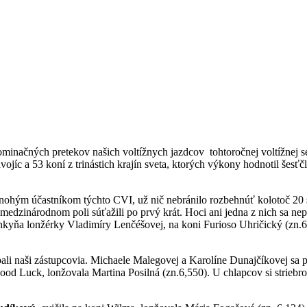
nominačných pretekov našich voltížnych jazdcov tohtoročnej voltížnej
dvojíc a 53 koní z trinástich krajín sveta, ktorých výkony hodnotil 
ornohým účastníkom týchto CVI, už nič nebránilo rozbehnúť kolotoč 20 s
 medzinárodnom poli súťažili po prvý krát. Hoci ani jedna z nich sa nep
nkyňa lonžérky Vladimíry Lenčéšovej, na koni Furioso Uhričický (zn.6
hýbali naši zástupcovia. Michaele Malegovej a Karolíne Dunajčíkovej sa
Good Luck, lonžovala Martina Posilná (zn.6,550). U chlapcov si striebr