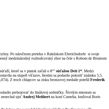
 sezóny. Po náročnom preteku v Rakúskom Ebreichsdorfe si svoje
šesťčlenný medzinárodný rozhodcovský zbor na čele s Robom de Bruinom
úťaží, ktoré sa v piatok začali o 8°°
súťažou Detí 1*
. Medzi
ostavila na stupeň víťazov, šiestim sa podarilo pokoriť známku 5,5.
,074). Z troch chlapcov sa zisku bronzovej medaile potešil
Frederik
 podarilo prebojovať do finálovej sedmičky. Štvrtým miestom sa
o nenechal ujsť
Andrej Meňhert
na koni Camelia, lonžoval Boris