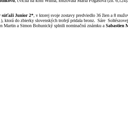
udíkovú
, cvičila na koni Wilma, lonžovala Mária Fogašová (zn. 6,124)
v súťaži Junior 2*
,
v ktorej svoje zostavy predviedlo 36 žien a 8 mužo
), ktorá do zbierky slovenských trofejí pridala bronz. Sáre Soltészove
en Martin a Simon Bohunický splnili nominačnú známku a
Sabastien 