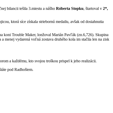
nej bilancii tešila 3.miestu a nášho
Róberta Stopku
, štartoval v
2*,
icou, ktorá síce získala striebornú medailu, avšak od dosiahnutia
ili na koni Trouble Maker, lonžoval Marián Pavľák (zn.6,726). Skupina
 a menej vydarená voľná zostava druhého kola im stačila len na zisk
rom a každému, kto svojou troškou prispel k jeho realizácii.
nštáte pod Radhoštem.