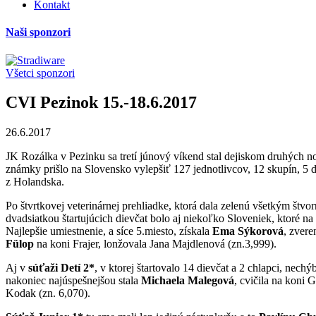
Kontakt
Naši sponzori
Všetci sponzori
CVI Pezinok 15.-18.6.2017
26.6.2017
JK Rozálka v Pezinku sa tretí júnový víkend stal dejiskom druhých 
známky prišlo na Slovensko vylepšiť 127 jednotlivcov, 12 skupín, 5 
z Holandska.
Po štvrtkovej veterinárnej prehliadke, ktorá dala zelenú všetkým štv
dvadsiatkou štartujúcich dievčat bolo aj niekoľko Sloveniek, ktoré na
Najlepšie umiestnenie, a síce 5.miesto, získala
Ema Sýkorová
, zvere
F
ülop
na koni Frajer, lonžovala Jana Majdlenová (zn.3,999).
Aj v
súťaži Detí 2*
, v ktorej štartovalo 14 dievčat a 2 chlapci, nec
nakoniec najúspešnejšou stala
Michaela Malegová
, cvičila na koni 
Kodak (zn. 6,070).