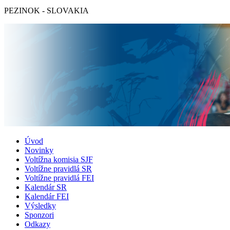
PEZINOK - SLOVAKIA
Úvod
Novinky
Voltížna komisia SJF
Voltížne pravidlá SR
Voltížne pravidlá FEI
Kalendár SR
Kalendár FEI
Výsledky
Sponzori
Odkazy