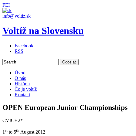
FEI
info@voltiz.sk
Voltíž na Slovensku
Facebook
RSS
Úvod
O nás
História
Čo je voltíž
Kontakt
OPEN European Junior Championships
CVICH2*
st
th
1
to 5
August 2012