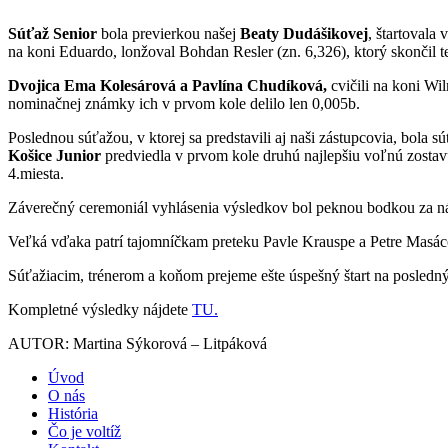
Súťaž Senior
bola previerkou našej
Beaty Dudášikovej
, štartovala 
na koni Eduardo, lonžoval Bohdan Resler (zn. 6,326), ktorý skončil te
Dvojica Ema Kolesárová a Pavlína Chudíková,
cvičili na koni Wi
nominačnej známky ich v prvom kole delilo len 0,005b.
Poslednou súťažou, v ktorej sa predstavili aj naši zástupcovia, bola 
Košice Junior
predviedla v prvom kole druhú najlepšiu voľnú zostav
4.miesta.
Záverečný ceremoniál vyhlásenia výsledkov bol peknou bodkou za
Veľká vďaka patrí tajomníčkam preteku Pavle Krauspe a Petre Masácove
Súťažiacim, trénerom a koňom prejeme ešte úspešný štart na posledn
Kompletné výsledky nájdete
TU.
AUTOR: Martina Sýkorová – Litpáková
Úvod
O nás
História
Čo je voltíž