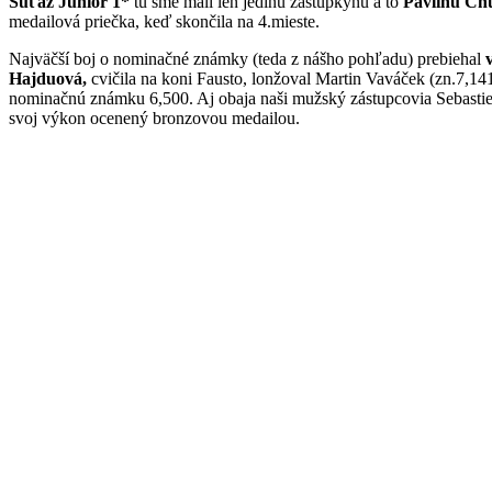
Súťaž Junior 1*
tu sme mali len jedinú zástupkyňu a to
Pavlínu Ch
medailová priečka, keď skončila na 4.mieste.
Najväčší boj o nominačné známky (teda z nášho pohľadu) prebiehal
Hajduová,
cvičila na koni Fausto, lonžoval Martin Vaváček (zn.7,141
nominačnú známku 6,500. Aj obaja naši mužský zástupcovia Sebasti
svoj výkon ocenený bronzovou medailou.