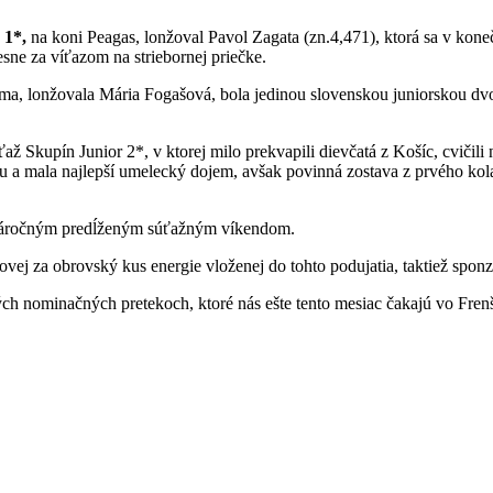
v
1*,
na koni Peagas, lonžoval Pavol Zagata (zn.4,471), ktorá sa v koneč
sne za víťazom na striebornej priečke.
lma, lonžovala Mária Fogašová, bola jedinou slovenskou juniorskou dvoj
súťaž Skupín Junior 2*, v ktorej milo prekvapili dievčatá z Košíc, cvič
u a mala najlepší umelecký dojem, avšak povinná zostava z prvého kola
 náročným predĺženým súťažným víkendom.
j za obrovský kus energie vloženej do tohto podujatia, taktiež sponzo
ých nominačných pretekoch, ktoré nás ešte tento mesiac čakajú vo Fre