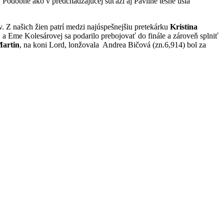
. Podobne ako v predchádzajúcej súťaži aj Pavlíne tesne ušla
v. Z našich žien patrí medzi najúspešnejšiu pretekárku
Kristína
j a Eme Kolesárovej sa podarilo prebojovať do finále a zároveň splniť
Martin
, na koni Lord, lonžovala Andrea Bičová (zn.6,914) bol za